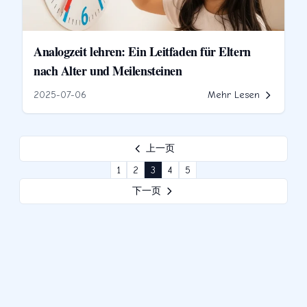
Analogzeit lehren: Ein Leitfaden für Eltern
nach Alter und Meilensteinen
2025-07-06
Mehr Lesen
上一页
1
2
3
4
5
下一页