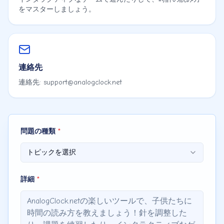
をマスターしましょう。
連絡先
連絡先:
support@analogclock.net
問題の種類
*
トピックを選択
詳細
*