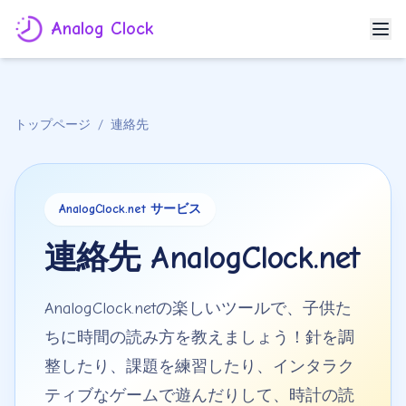
Analog Clock
トップページ
/
連絡先
AnalogClock.net サービス
連絡先 AnalogClock.net
AnalogClock.netの楽しいツールで、子供た
ちに時間の読み方を教えましょう！針を調
整したり、課題を練習したり、インタラク
ティブなゲームで遊んだりして、時計の読